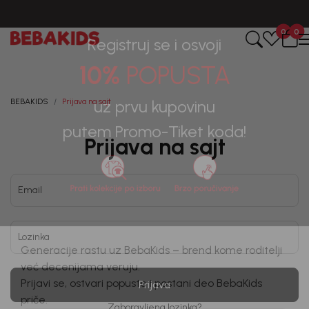
CIJENA ISPORUKE ZA SVE PORUDŽBINE IZNOSI 9KM
0
0
Registruj se i osvoji
10%
POPUSTA
BEBAKIDS
Prijava na sajt
uz prvu kupovinu
Prijava na sajt
putem Promo-Tiket koda!
Email
Lozinka
Generacije rastu uz BebaKids – brend kome roditelji
već decenijama veruju.
Prijava
Prijavi se, ostvari popuste i postani deo BebaKids
Zaboravljena lozinka?