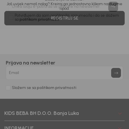
priče.
Još uvijek nemaš nalog? Kreiraj ga jednostavno klikom na dugme
ispod.
Unesi svoju e-poštu da se prijavite na newsletter.
REGISTRUJ SE
Potvrđujem da sam pročitao/la, razumeo/la i da se slažem
sa
politikom privatnosti
Prijava na newsletter
Email
Slažem se sa
politikom privatnosti
KIDS BEBA BH D.O.O. Banja Luka
INFORMACIJE