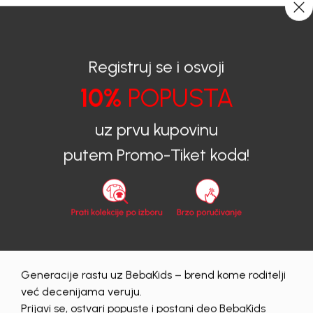
CIJENA ISPORUKE ZA SVE PORUDŽBINE IZNOSI 9KM
0
0
Registruj se i osvoji
10%
POPUSTA
BEBAKIDS
Prijava na sajt
uz prvu kupovinu
Prijava na sajt
putem Promo-Tiket koda!
Email
Lozinka
Generacije rastu uz BebaKids – brend kome roditelji
Prijava
već decenijama veruju.
Zaboravljena lozinka?