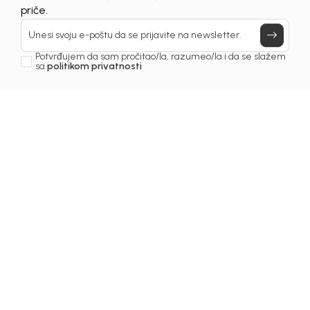
Prijavi se, ostvari popuste i postani deo BebaKids
Još uvijek nemaš nalog? Kreiraj ga jednostavno klikom na dugme
priče.
ispod.
Unesi svoju e-poštu da se prijavite na newsletter.
REGISTRUJ SE
Potvrđujem da sam pročitao/la, razumeo/la i da se slažem
sa
politikom privatnosti
Prijava na newsletter
Email
Slažem se sa
politikom privatnosti
KIDS BEBA BH D.O.O. Banja Luka
INFORMACIJE