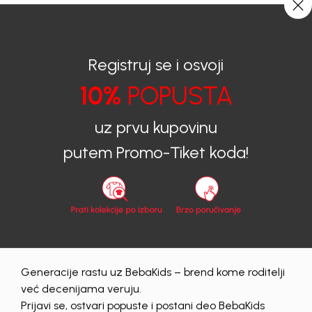
CIJENA ISPORUKE ZA SVE PORUDŽBINE IZNOSI 9KM
0
0
Registruj se i osvoji
10%
POPUSTA
BEBAKIDS
Prijava na sajt
uz prvu kupovinu
Prijava na sajt
putem Promo-Tiket koda!
Email
Lozinka
Generacije rastu uz BebaKids – brend kome roditelji
Prijava
već decenijama veruju.
Zaboravljena lozinka?