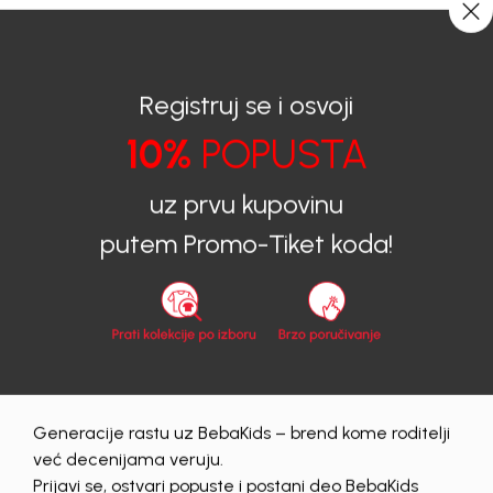
CIJENA ISPORUKE ZA SVE PORUDŽBINE IZNOSI 9KM
0
0
Registruj se i osvoji
10%
POPUSTA
BEBAKIDS
Prijava na sajt
uz prvu kupovinu
Prijava na sajt
putem Promo-Tiket koda!
Email
Lozinka
Generacije rastu uz BebaKids – brend kome roditelji
Prijava
već decenijama veruju.
Zaboravljena lozinka?