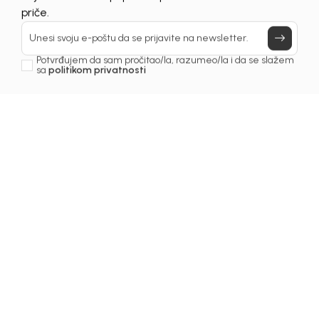
Prijavi se, ostvari popuste i postani deo BebaKids
Još uvijek nemaš nalog? Kreiraj ga jednostavno klikom na dugme
priče.
ispod.
REGISTRUJ SE
Unesi svoju e-poštu da se prijavite na newsletter.
Potvrđujem da sam pročitao/la, razumeo/la i da se slažem
sa
politikom privatnosti
Prijava na newsletter
Email
Slažem se sa
politikom privatnosti
KIDS BEBA BH D.O.O. Banja Luka
INFORMACIJE