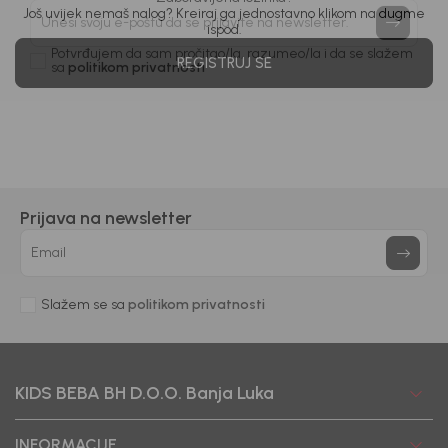
priče.
Još uvijek nemaš nalog? Kreiraj ga jednostavno klikom na dugme
ispod.
Unesi svoju e-poštu da se prijavite na newsletter.
REGISTRUJ SE
Potvrđujem da sam pročitao/la, razumeo/la i da se slažem
sa
politikom privatnosti
Prijava na newsletter
Email
Slažem se sa
politikom privatnosti
KIDS BEBA BH D.O.O. Banja Luka
INFORMACIJE