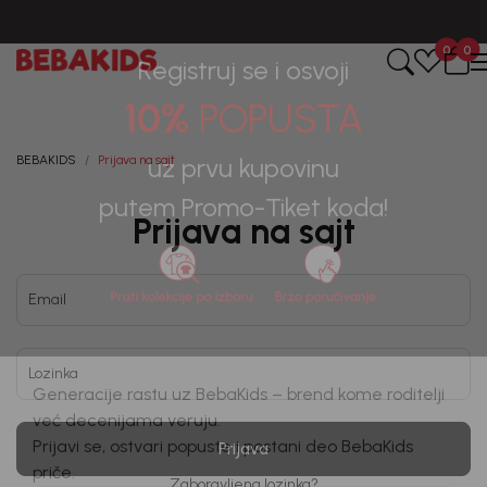
CIJENA ISPORUKE ZA SVE PORUDŽBINE IZNOSI 9KM
0
0
Registruj se i osvoji
10%
POPUSTA
BEBAKIDS
Prijava na sajt
uz prvu kupovinu
Prijava na sajt
putem Promo-Tiket koda!
Email
Lozinka
Generacije rastu uz BebaKids – brend kome roditelji
već decenijama veruju.
Prijava
Prijavi se, ostvari popuste i postani deo BebaKids
Zaboravljena lozinka?